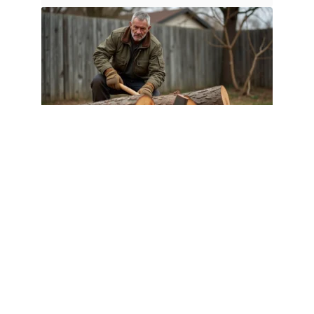
EQUIPEMENT
Albizia bois de chauffage : conseils
de ramonage et entretien en 2026
1 août 2026
Article populaire
ESPACE VERT
Comment choisir le bon