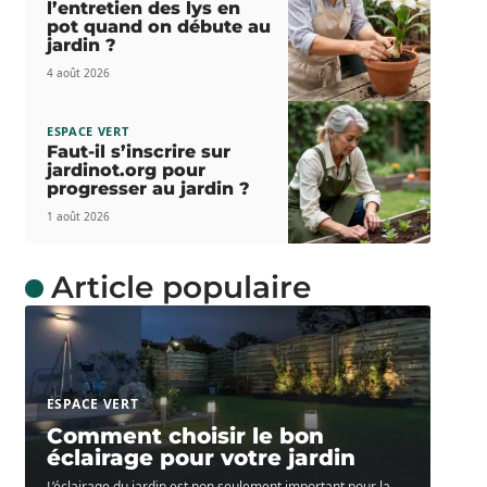
l’entretien des lys en
pot quand on débute au
jardin ?
4 août 2026
ESPACE VERT
Faut-il s’inscrire sur
jardinot.org pour
progresser au jardin ?
1 août 2026
Article populaire
ESPACE VERT
Comment choisir le bon
éclairage pour votre jardin
L’éclairage du jardin est non seulement important pour la