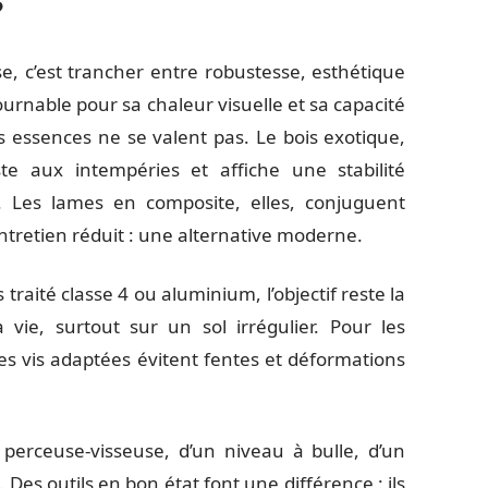
?
e, c’est trancher entre robustesse, esthétique
ournable pour sa chaleur visuelle et sa capacité
s essences ne se valent pas. Le bois exotique,
ste aux intempéries et affiche une stabilité
x. Les lames en composite, elles, conjuguent
entretien réduit : une alternative moderne.
traité classe 4 ou aluminium, l’objectif reste la
a vie, surtout sur un sol irrégulier. Pour les
; les vis adaptées évitent fentes et déformations
 perceuse-visseuse, d’un niveau à bulle, d’un
es outils en bon état font une différence : ils