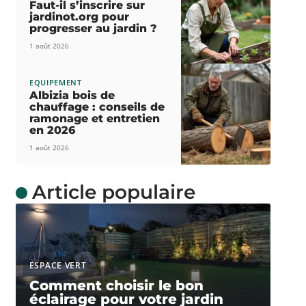
Faut-il s’inscrire sur
jardinot.org pour
progresser au jardin ?
1 août 2026
EQUIPEMENT
Albizia bois de
chauffage : conseils de
ramonage et entretien
en 2026
1 août 2026
Article populaire
ESPACE VERT
Comment choisir le bon
éclairage pour votre jardin