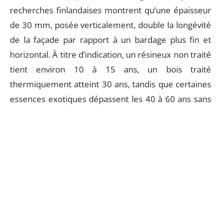
recherches finlandaises montrent qu’une épaisseur
de 30 mm, posée verticalement, double la longévité
de la façade par rapport à un bardage plus fin et
horizontal. À titre d’indication, un résineux non traité
tient environ 10 à 15 ans, un bois traité
thermiquement atteint 30 ans, tandis que certaines
essences exotiques dépassent les 40 à 60 ans sans
intervention.
Préparé par
Natalia Žáková Coopération
d’experts
PHOTOS
ARCHISYSTEMS, DOMESI,
Healthy DOM, FIRMERS D’ARCHIVES
Derniers articles