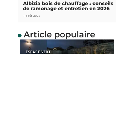
Albizia bois de chauffage : conseils
de ramonage et entretien en 2026
1 août 2026
Article populaire
ESPACE VERT
Comment choisir le bon
éclairage pour votre
jardin
L’éclairage du jardin est non seulement important
pour la sécurité des lieux,
…
Contact
Mentions Légales
Sitemap
© 2025 | dededanssonjardin.com