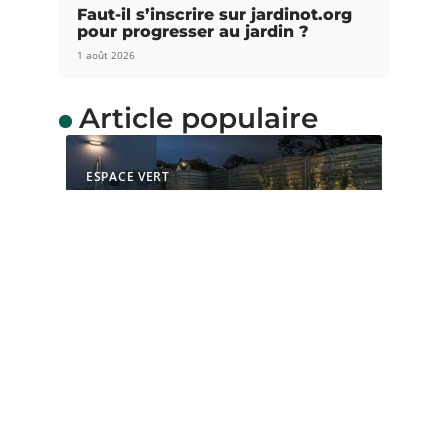
Faut-il s’inscrire sur jardinot.org
pour progresser au jardin ?
1 août 2026
Article populaire
ESPACE VERT
Comment choisir le bon
éclairage pour votre
jardin
L’éclairage du jardin est non seulement important
pour la sécurité des lieux,
…
Contact
Mentions Légales
Sitemap
© 2025 | dededanssonjardin.com