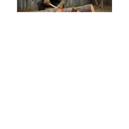
EQUIPEMENT
Albizia bois de chauffage : conseils de
ramonage et entretien en 2026
1 août 2026
Article populaire
ESPACE VERT
Comment choisir le bon
éclairage pour votre jardin
L’éclairage du jardin est non seulement important
pour la sécurité des lieux,
…