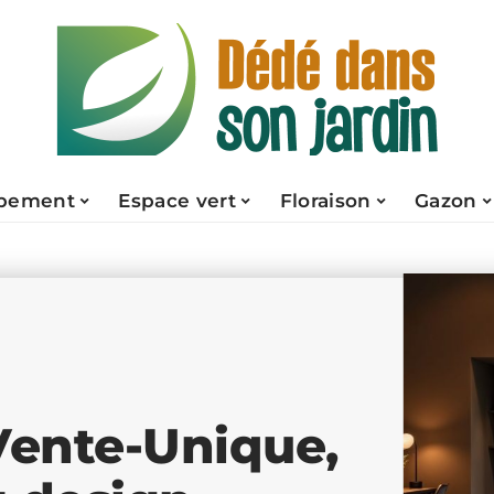
pement
Espace vert
Floraison
Gazon
Vente-Unique,