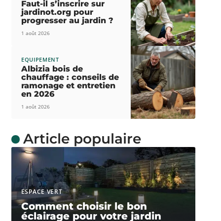
Faut-il s’inscrire sur
jardinot.org pour
progresser au jardin ?
1 août 2026
EQUIPEMENT
Albizia bois de
chauffage : conseils de
ramonage et entretien
en 2026
1 août 2026
Article populaire
ESPACE VERT
Comment choisir le bon
éclairage pour votre jardin