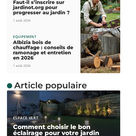
Faut-il s’inscrire sur
jardinot.org pour
progresser au jardin ?
1 août 2026
EQUIPEMENT
Albizia bois de
chauffage : conseils de
ramonage et entretien
en 2026
1 août 2026
Article populaire
ESPACE VERT
Comment choisir le bon
éclairage pour votre jardin