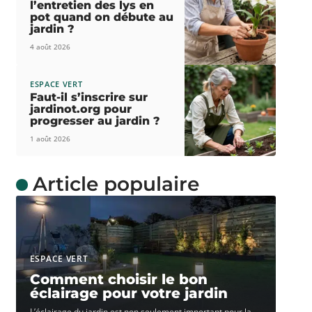
l’entretien des lys en
pot quand on débute au
jardin ?
4 août 2026
ESPACE VERT
Faut-il s’inscrire sur
jardinot.org pour
progresser au jardin ?
1 août 2026
Article populaire
ESPACE VERT
Comment choisir le bon
éclairage pour votre jardin
L’éclairage du jardin est non seulement important pour la