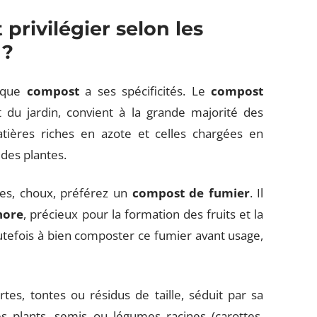
privilégier selon les
 ?
haque
compost
a ses spécificités. Le
compost
 du jardin, convient à la grande majorité des
atières riches en azote et celles chargées en
 des plantes.
ges, choux, préférez un
compost de fumier
. Il
hore
, précieux pour la formation des fruits et la
outefois à bien composter ce fumier avant usage,
rtes, tontes ou résidus de taille, séduit par sa
s plants, semis ou légumes racines (carottes,