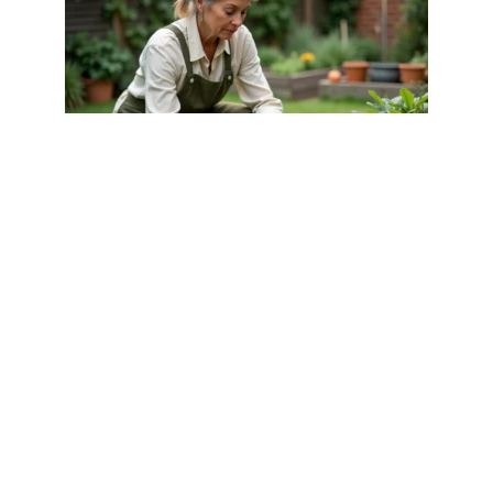
ESPACE VERT
Faut-il s’inscrire sur jardinot.org pour
progresser au jardin ?
1 août 2026
Article populaire
ESPACE VERT
Comment choisir le bon
éclairage pour votre jardin