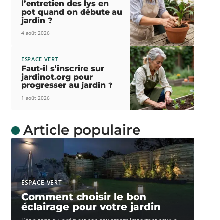
l’entretien des lys en
pot quand on débute au
jardin ?
4 août 2026
ESPACE VERT
Faut-il s’inscrire sur
jardinot.org pour
progresser au jardin ?
1 août 2026
Article populaire
ESPACE VERT
Comment choisir le bon
éclairage pour votre jardin
L’éclairage du jardin est non seulement important pour la