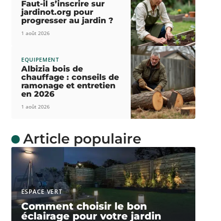
Faut-il s’inscrire sur
jardinot.org pour
progresser au jardin ?
1 août 2026
EQUIPEMENT
Albizia bois de
chauffage : conseils de
ramonage et entretien
en 2026
1 août 2026
Article populaire
ESPACE VERT
Comment choisir le bon
éclairage pour votre jardin