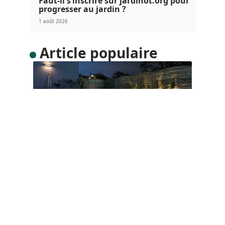
Faut-il s’inscrire sur jardinot.org pour
progresser au jardin ?
1 août 2026
Article populaire
ESPACE VERT
Comment choisir le bon
éclairage pour votre jardin
L’éclairage du jardin est non seulement important
pour la sécurité des lieux,
…
Contact
Mentions Légales
Sitemap
© 2025 | dededanssonjardin.com