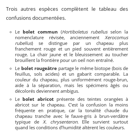
Trois autres espèces complètent le tableau des
confusions documentées.
Le
bolet commun
(
Hortiboletus rubellus
selon la
nomenclature révisée, anciennement
Xerocomus
rubellus
) se distingue par un chapeau plus
franchement rouge et un pied souvent entièrement
rouge. La chair jaune et le bleuissement au toucher
brouillent la frontière pour un oeil non entraîné.
Le
bolet rougeâtre
partage le même biotope (bois de
feuillus, sols acides) et un gabarit comparable. La
couleur du chapeau, plus uniformément rouge-brun,
aide à la séparation, mais les spécimens âgés ou
décolorés deviennent ambigus.
Le
bolet abricot
présente des teintes orangées à
abricot sur le chapeau. C’est la confusion la moins
fréquente en pratique, car la tonalité chaude du
chapeau tranche avec le fauve-gris à brun-verdâtre
typique de
X. chrysenteron
. Elle survient surtout
quand les conditions d’humidité altèrent les couleurs.