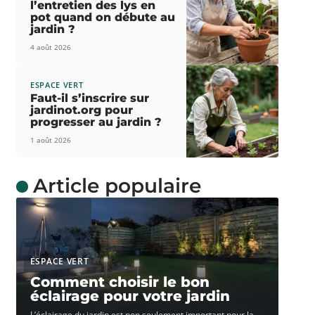
l’entretien des lys en
pot quand on débute au
jardin ?
4 août 2026
ESPACE VERT
Faut-il s’inscrire sur
jardinot.org pour
progresser au jardin ?
1 août 2026
Article populaire
ESPACE VERT
Comment choisir le bon
éclairage pour votre jardin
L’éclairage du jardin est non seulement important pour la