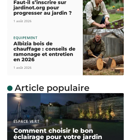
Faut-il s’inscrire sur
jardinot.org pour
progresser au jardin ?
1 août 2026
EQUIPEMENT
Albizia bois de
chauffage : conseils de
ramonage et entretien
en 2026
1 août 2026
Article populaire
ESPACE VERT
Comment choisir le bon
éclairage pour votre jardin