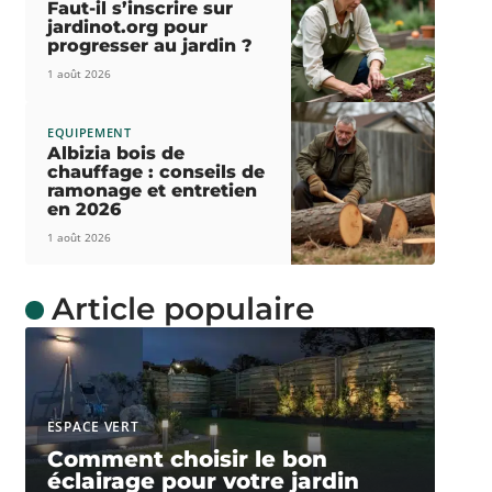
Faut-il s’inscrire sur
jardinot.org pour
progresser au jardin ?
1 août 2026
EQUIPEMENT
Albizia bois de
chauffage : conseils de
ramonage et entretien
en 2026
1 août 2026
Article populaire
ESPACE VERT
Comment choisir le bon
éclairage pour votre jardin