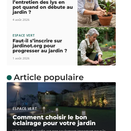
l’entretien des lys en
pot quand on débute au
jardin ?
4 août 2026
ESPACE VERT
Faut-il s’inscrire sur
jardinot.org pour
progresser au jardin ?
1 août 2026
Article populaire
ESPACE VERT
Comment choisir le bon
éclairage pour votre jardin
L’éclairage du jardin est non seulement important pour la