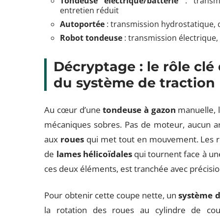
Tondeuse électrique/batterie
: transmi
entretien réduit
Autoportée
: transmission hydrostatique, 
Robot tondeuse
: transmission électrique,
Décryptage : le rôle clé 
du système de traction
Au cœur d’une
tondeuse à gazon
manuelle, l
mécaniques sobres. Pas de moteur, aucun artifi
aux
roues
qui met tout en mouvement. Les ro
de
lames hélicoïdales
qui tournent face à u
ces deux éléments, est tranchée avec précisio
Pour obtenir cette coupe nette, un
système d
la rotation des roues au cylindre de c