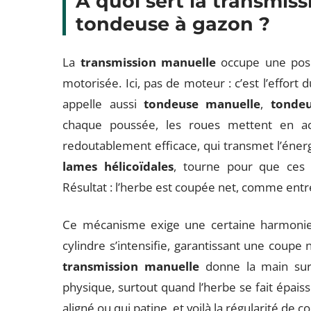
À quoi sert la transmis
tondeuse à gazon ?
La
transmission manuelle
occupe une posi
motorisée. Ici, pas de moteur : c’est l’effort
appelle aussi
tondeuse manuelle
,
tondeu
chaque poussée, les roues mettent en ac
redoutablement efficace, qui transmet l’éner
lames hélicoïdales
, tourne pour que ces
Résultat : l’herbe est coupée net, comme entr
Ce mécanisme exige une certaine harmonie. Pl
cylindre s’intensifie, garantissant une coupe
transmission manuelle
donne la main sur
physique, surtout quand l’herbe se fait épais
aligné ou qui patine, et voilà la régularité de