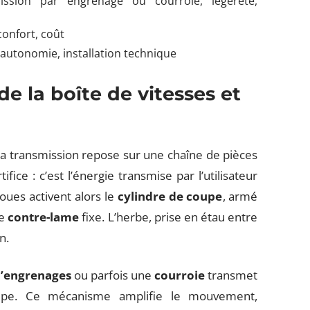
ssion par engrenage ou courroie, légèreté,
confort, coût
 autonomie, installation technique
de la boîte de vitesses et
a transmission repose sur une chaîne de pièces
ce : c’est l’énergie transmise par l’utilisateur
ues activent alors le
cylindre de coupe
, armé
ne
contre-lame
fixe. L’herbe, prise en étau entre
n.
’engrenages
ou parfois une
courroie
transmet
oupe. Ce mécanisme amplifie le mouvement,