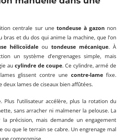
sion manuelle dans une
tion centrale sur une
tondeuse à gazon
non
 du bras et du dos qui anime la machine, que l’on
se hélicoïdale
ou
tondeuse mécanique
. À
tion un système d’engrenages simple, mais
gie au
cylindre de coupe
. Ce cylindre, armé de
 lames glissent contre une
contre-lame
fixe.
e deux lames de ciseaux bien affûtées.
us l’utilisateur accélère, plus la rotation du
 nette, sans arracher ni malmener la pelouse. La
 la précision, mais demande un engagement
se ou que le terrain se cabre. Un engrenage mal
 coupe compromise.