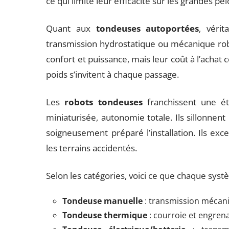
ce qui limite leur efficacité sur les grandes pe
Quant aux
tondeuses autoportées
, vérit
transmission hydrostatique ou mécanique robu
confort et puissance, mais leur coût à l’achat 
poids s’invitent à chaque passage.
Les
robots tondeuses
franchissent une ét
miniaturisée, autonomie totale. Ils sillonnent 
soigneusement préparé l’installation. Ils exc
les terrains accidentés.
Selon les catégories, voici ce que chaque sys
Tondeuse manuelle
: transmission mécaniq
Tondeuse thermique
: courroie et engrena